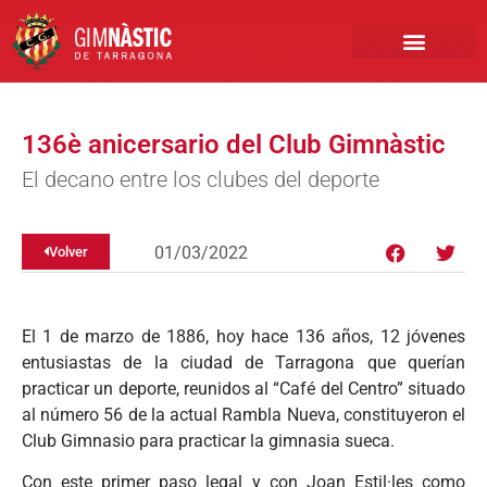
PRIMER EQUIPO
CLUB EMPRESA
INSCRIPCIONES FÚTBOL BASE
136è anicersario del Club Gimnàstic
El decano entre los clubes del deporte
01/03/2022
Volver
El 1 de marzo de 1886, hoy hace 136 años, 12 jóvenes
entusiastas de la ciudad de Tarragona que querían
practicar un deporte, reunidos al “Café del Centro” situado
al número 56 de la actual Rambla Nueva, constituyeron el
Club Gimnasio para practicar la gimnasia sueca.
Con este primer paso legal y con Joan Estil·les como