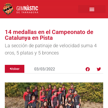
PRIMER EQUIPO
CLUB EMPRESA
INSCRIPCIONES FÚTBOL BASE
14 medallas en el Campeonato de
Catalunya en Pista
La sección de patinaje de velocidad suma 4
oros, 5 platas y 5 bronces
03/03/2022
Volver