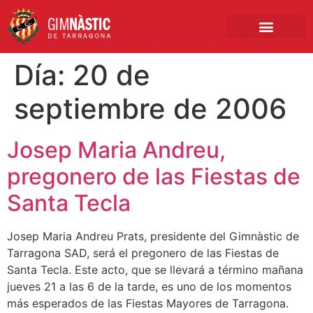
PRIMER EQUIPO
CLUB EMPRESA
INSCRIPCIONES FÚTBOL BASE
Día:
20 de
septiembre de 2006
Josep Maria Andreu,
pregonero de las Fiestas de
Santa Tecla
Josep Maria Andreu Prats, presidente del Gimnàstic de
Tarragona SAD, será el pregonero de las Fiestas de
Santa Tecla. Este acto, que se llevará a término mañana
jueves 21 a las 6 de la tarde, es uno de los momentos
más esperados de las Fiestas Mayores de Tarragona.