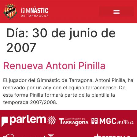
PRIMER EQUIPO
CLUB EMPRESA
INSCRIPCIONES FÚTBOL BASE
Día:
30 de junio de
2007
Renueva Antoni Pinilla
El jugador del Gimnàstic de Tarragona, Antoni Pinilla, ha
renovado por un any con el equipo tarraconense. De
esta forma Pinilla formará parte de la plantilla la
temporada 2007/2008.