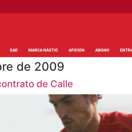
SAD
MARCA NÀSTIC
AFICIÓN
ABONO
ENTR
bre de 2009
contrato de Calle