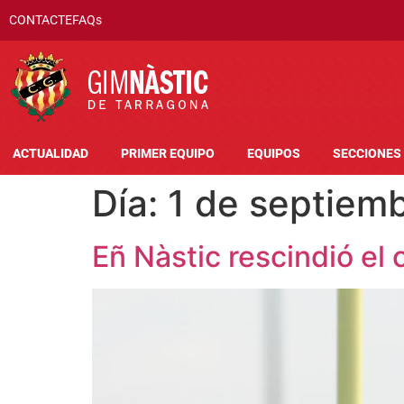
CONTACTE
FAQs
ACTUALIDAD
PRIMER EQUIPO
EQUIPOS
SECCIONES
Día:
1 de septiem
Eñ Nàstic rescindió el 