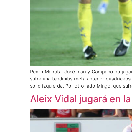
Pedro Mairata, José mari y Campano no jugar
sufre una tendinitis recta anterior quadrícep
solio izquierda. Por otro lado Mingo, que suf
Aleix Vidal jugará en l