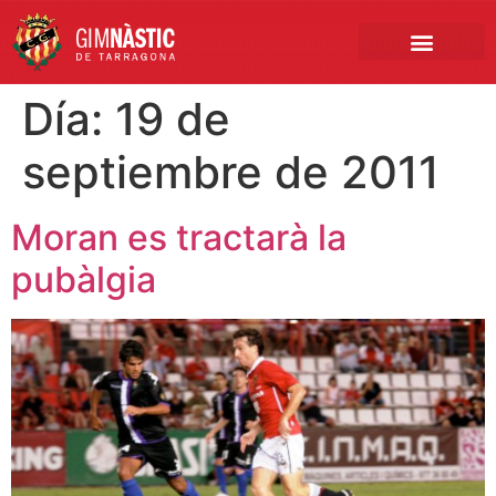
PRIMER EQUIPO
CLUB EMPRESA
INSCRIPCIONES FÚTBOL BASE
Día:
19 de
septiembre de 2011
Moran es tractarà la
pubàlgia