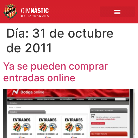
PRIMER EQUIPO
CLUB EMPRESA
INSCRIPCIONES FÚTBOL BASE
Día:
31 de octubre
de 2011
Ya se pueden comprar
entradas online