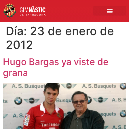
PRIMER EQUIPO
CLUB EMPRESA
INSCRIPCIONES FÚTBOL BASE
Día:
23 de enero de
2012
Hugo Bargas ya viste de
grana