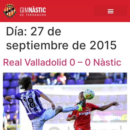
PRIMER EQUIPO
CLUB EMPRESA
INSCRIPCIONES FÚTBOL BASE
Día:
27 de
septiembre de 2015
Real Valladolid 0 – 0 Nàstic