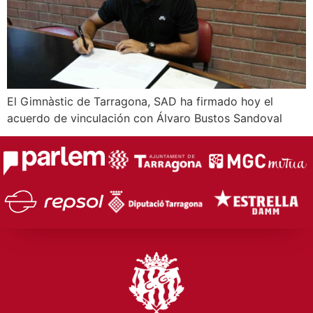
El Gimnàstic de Tarragona, SAD ha firmado hoy el
acuerdo de vinculación con Álvaro Bustos Sandoval