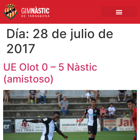
PRIMER EQUIPO
CLUB EMPRESA
INSCRIPCIONES FÚTBOL BASE
Día:
28 de julio de
2017
UE Olot 0 – 5 Nàstic
(amistoso)