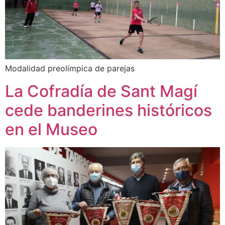
Modalidad preolímpica de parejas
La Cofradía de Sant Magí
cede banderines históricos
en el Museo