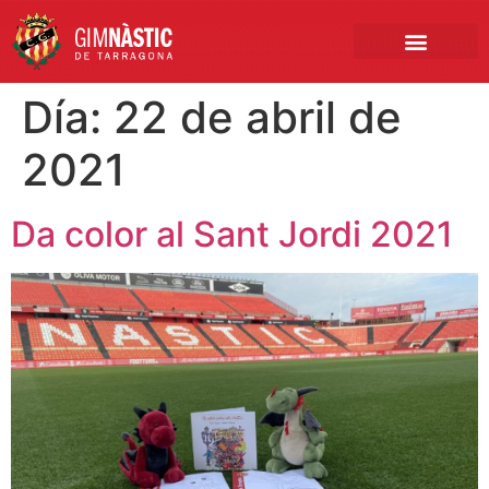
PRIMER EQUIPO
CLUB EMPRESA
INSCRIPCIONES FÚTBOL BASE
Día:
22 de abril de
2021
Da color al Sant Jordi 2021