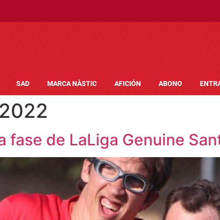
SAD
MARCA NÀSTIC
AFICIÓN
ABONO
ENTR
 2022
ima fase de LaLiga Genuine S