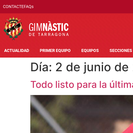
CONTACTE
FAQs
ACTUALIDAD
PRIMER EQUIPO
EQUIPOS
SECCIONES
Día:
2 de junio de
Todo listo para la últ