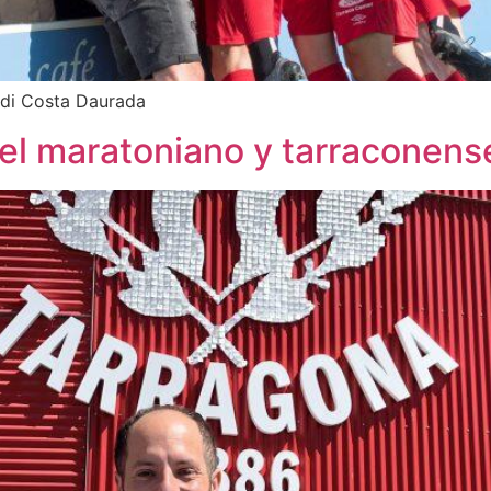
adi Costa Daurada
 el maratoniano y tarraconen