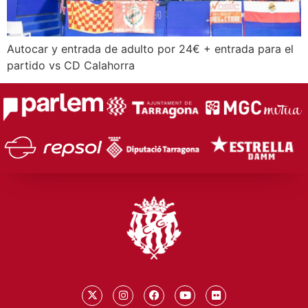
Autocar y entrada de adulto por 24€ + entrada para el
partido vs CD Calahorra