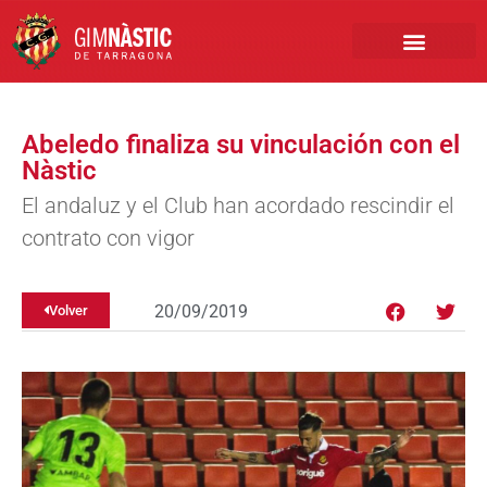
PRIMER EQUIPO
CLUB EMPRESA
INSCRIPCIONES FÚTBOL BASE
Abeledo finaliza su vinculación con el
Nàstic
El andaluz y el Club han acordado rescindir el
contrato con vigor
20/09/2019
Volver