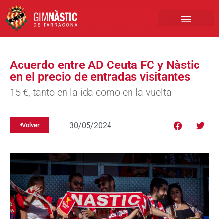
PRIMER EQUIPO
CLUB EMPRESA
INSCRIPCIONES FÚTBOL BASE
Acuerdo entre AD Ceuta FC y Nàstic
en el precio de entradas visitantes
15 €, tanto en la ida como en la vuelta
30/05/2024
Volver