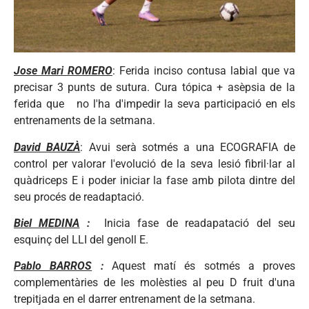
Jose Mari ROMERO
: Ferida inciso contusa labial que va
precisar 3 punts de sutura. Cura tópica + asèpsia de la
ferida que no l'ha d'impedir la seva participació en els
entrenaments de la setmana.
David BAUZÀ
: Avui serà sotmés a una ECOGRAFIA de
control per valorar l'evolució de la seva lesió fibril·lar al
quàdriceps E i poder iniciar la fase amb pilota dintre del
seu procés de readaptació.
Biel MEDINA
:
Inicia fase de readapatació del seu
esquinç del LLI del genoll E.
Pablo BARROS
:
Aquest matí és sotmés a proves
complementàries de les molèsties al peu D fruit d'una
trepitjada en el darrer entrenament de la setmana.