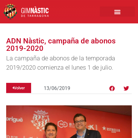
PRIMER EQUIPO
CLUB EMPRESA
INSCRIPCIONES FÚTBOL BASE
ADN Nàstic, campaña de abonos
2019-2020
La campaña de abonos de la temporada
2019/2020 comienza el lunes 1 de julio.
13/06/2019
Volver