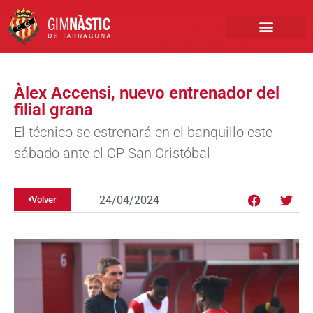
PRIMER EQUIPO
CLUB EMPRESA
INSCRIPCIONES FÚTBOL BASE
Àlex Accensi, nuevo entrenador del
filial grana
El técnico se estrenará en el banquillo este
sábado ante el CP San Cristóbal
24/04/2024
Volver