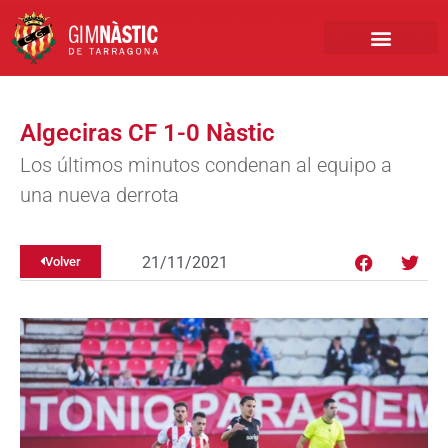
PRIMER EQUIPO
CLUB EMPRESA
INSCRIPCIONES FÚTBOL BASE
Algeciras CF 1-0 Nàstic
Los últimos minutos condenan al equipo a
una nueva derrota
21/11/2021
Volver