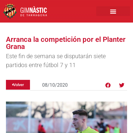
PRIMER EQUIPO
CLUB EMPRESA
INSCRIPCIONES FÚTBOL BASE
Arranca la competición por el Planter
Grana
Este fin de semana se disputarán siete
partidos entre fútbol 7 y 11
08/10/2020
Volver