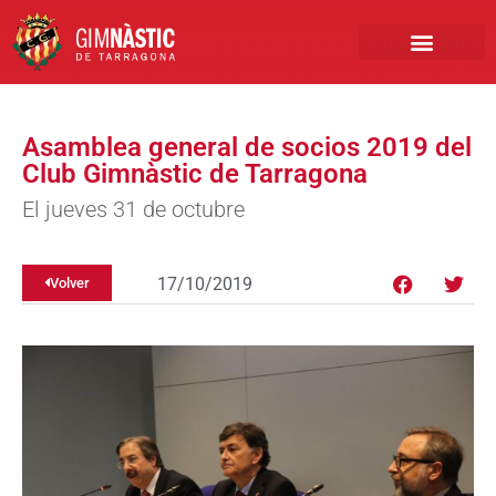
PRIMER EQUIPO
CLUB EMPRESA
INSCRIPCIONES FÚTBOL BASE
Asamblea general de socios 2019 del
Club Gimnàstic de Tarragona
El jueves 31 de octubre
17/10/2019
Volver