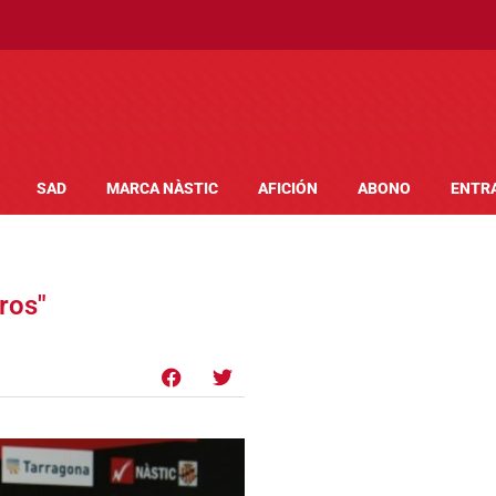
SAD
MARCA NÀSTIC
AFICIÓN
ABONO
ENTR
ros"