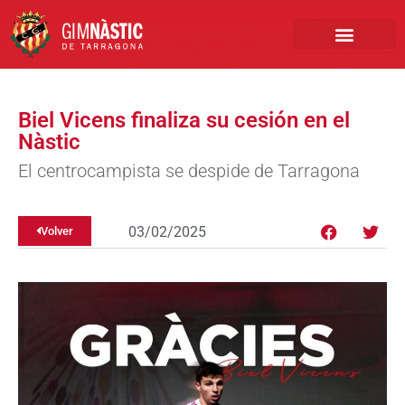
PRIMER EQUIPO
CLUB EMPRESA
INSCRIPCIONES FÚTBOL BASE
Biel Vicens finaliza su cesión en el
Nàstic
El centrocampista se despide de Tarragona
03/02/2025
Volver