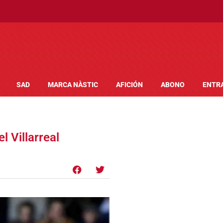
SAD
MARCA NÀSTIC
AFICIÓN
ABONO
ENTR
l Villarreal