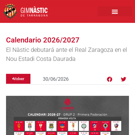
PRIMER EQUIPO
CLUB EMPRESA
INSCRIPCIONES FÚTBOL BASE
Calendario 2026/2027
El Nàstic debutará ante el Real Zaragoza en el
Nou Estadi Costa Daurada
30/06/2026
Volver