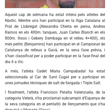
Aquest
cap de
setmana
ha
estat
intens
pels
atletes
del
Nàstic
.
Mentre
uns
han
participat
en la
lliga
Catalana
al
Prat
de
Llobregat
(Alexandra
Cherta
en
perxa
, Andres
Ramos en els
400m
.
tanques
, Juan
Carles
Blanch en els
800m
.
llisos
i
Gebery
Dembaga
en el
relleu
4×400
), els
més
petits
(
Benjamins
)
han
participat
en el
Campionat
de
Catalunya
de
relleus
a
Gavà
, en la
seva
fase
prévia
, i
s'han
classificat
per a
poder
participar
en la
fase
final del
dia
4 a Vic.
A
més
,
l'atleta
Cadet Maria
Campabadal
ha
estat
seleccionada
al Car de
Sant
Cugat
per a
participar
en
unes
jornades
tècniques
de salt de
llargada
i Triple Salt.
I finalment,
l'atleta
Francisco Peralta Valenzuela, de la
categoria Veterà, s'ha proclamat subcampió d'Espanya de
la
seva
categoria en el pentatló de llençaments que s'ha
disputat a Monzón (Osca).