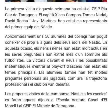
La primera visita d’aquesta setmana ha estat al CEIP Riu
Clar de Tarragona. El capità Xisco Campos, Tomeu Nadal,
David Rocha i Javi Martínez han estat els representants
del primer equip del Nàstic.
Aproximadament uns 50 alumnes del col·legi han pogut
conèixer de prop a alguns dels seus ídols del Nàstic. En
aquesta ocasió, els nens i nenes han estat molt actius en
les seves preguntes i han extret més d’un somriure als
futbolistes. La victòria davant el Reus i les possibilitats
matemàtiques d’entrar al play-off d’ascens han estat els
temes principals. Els alumnes també han fet moltes
preguntes personals als jugadors, com ara la trajectòria
professional i el club on van debutar.
Les properes visites de la campanya ‘Nàstic a les escoles’
es faran aquest dijous a l’Escola Ventura Gasol d’El
Morell i al CEIP El Miracle de Tarragona.