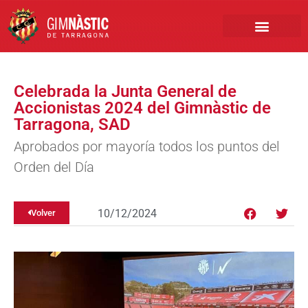
PRIMER EQUIPO
CLUB EMPRESA
INSCRIPCIONES FÚTBOL BASE
Celebrada la Junta General de
Accionistas 2024 del Gimnàstic de
Tarragona, SAD
Aprobados por mayoría todos los puntos del
Orden del Día
10/12/2024
Volver