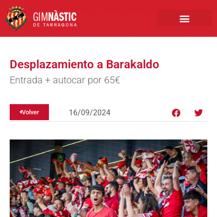
PRIMER EQUIPO
CLUB EMPRESA
INSCRIPCIONES FÚTBOL BASE
Desplazamiento a Barakaldo
Entrada + autocar por 65€
16/09/2024
Volver