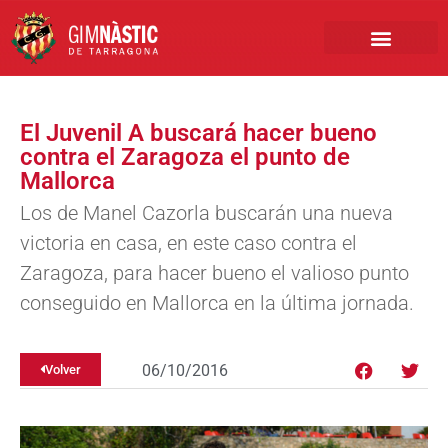
PRIMER EQUIPO
CLUB EMPRESA
INSCRIPCIONES FÚTBOL BASE
El Juvenil A buscará hacer bueno
contra el Zaragoza el punto de
Mallorca
Los de Manel Cazorla buscarán una nueva
victoria en casa, en este caso contra el
Zaragoza, para hacer bueno el valioso punto
conseguido en Mallorca en la última jornada.
06/10/2016
Volver