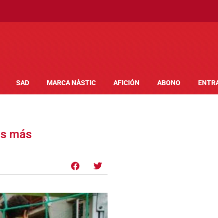
SAD
MARCA NÀSTIC
AFICIÓN
ABONO
ENTR
as más