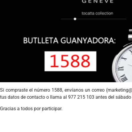
Si compraste el número 1588, envíanos un correo (
marketing@
tus datos de contacto o llama al 977 215 103 antes del sábado p
Gracias a todos por participar.