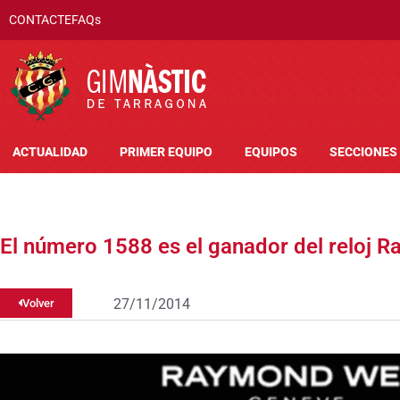
CONTACTE
FAQs
ACTUALIDAD
PRIMER EQUIPO
EQUIPOS
SECCIONES
El número 1588 es el ganador del reloj 
27/11/2014
Volver