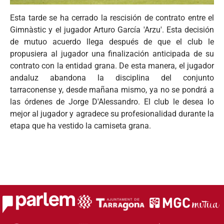
Esta
tarde
se ha
cerrado
la
rescisión
de
contrato
entre
el
Gimnàstic
y el
jugador
Arturo
García
'
Arzu
'.
Esta
decisión
de
mutuo
acuerdo
llega
después
de
que
el club le
propusiera
al
jugador
una
finalización
anticipada
de
su
contrato
con la
entidad
grana
. De
esta
manera
, el
jugador
andaluz
abandona
la
disciplina
del
conjunto
tarraconense
y,
desde
mañana
mismo
,
ya
no se
pondrá
a
las
órdenes
de Jorge
D'Alessandro
. El club le
desea
lo
mejor
al
jugador
y
agradece
su
profesionalidad
durante
la
etapa
que
ha
vestido
la
camiseta
grana
.