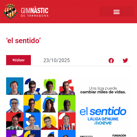
PRIMER EQUIPO
CLUB EMPRESA
INSCRIPCIONES FÚTBOL BASE
‘el sentido’
23/10/2025
Volver