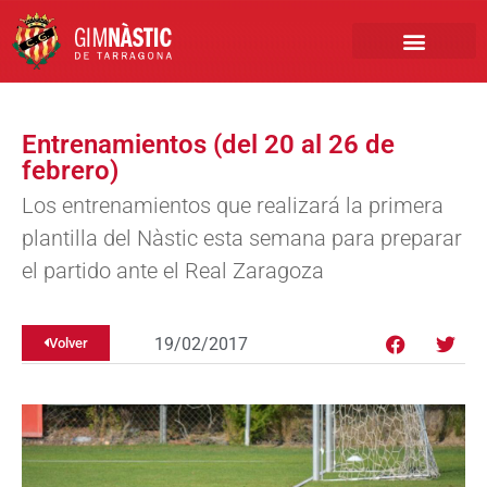
PRIMER EQUIPO
CLUB EMPRESA
INSCRIPCIONES FÚTBOL BASE
Entrenamientos (del 20 al 26 de
febrero)
Los entrenamientos que realizará la primera
plantilla del Nàstic esta semana para preparar
el partido ante el Real Zaragoza
19/02/2017
Volver