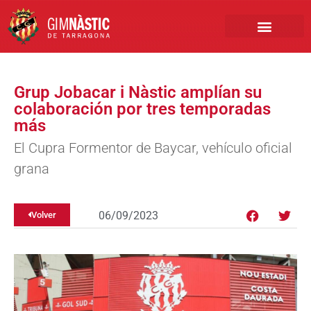
PRIMER EQUIPO
CLUB EMPRESA
INSCRIPCIONES FÚTBOL BASE
Grup Jobacar i Nàstic amplían su
colaboración por tres temporadas
más
El Cupra Formentor de Baycar, vehículo oficial
grana
06/09/2023
Volver