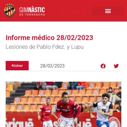
PRIMER EQUIPO
CLUB EMPRESA
INSCRIPCIONES FÚTBOL BASE
Informe médico 28/02/2023
Lesiones de Pablo Fdez. y Lupu
28/02/2023
Volver