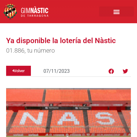
PRIMER EQUIPO
CLUB EMPRESA
INSCRIPCIONES FÚTBOL BASE
Ya disponible la lotería del Nàstic
01.886, tu número
07/11/2023
Volver