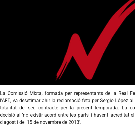
La Comissió Mixta, formada per representants de la Real Fe
l'AFE, va desetimar ahir la reclamació feta per Sergio López al
totalitat del seu contracte per la present temporada. La 
decisió al 'no existir acord entre les parts' i havent 'acreditat
d'agost i del 15 de novembre de 2013'.