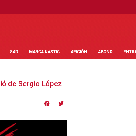
SAD
MARCA NÀSTIC
AFICIÓN
ABONO
ENTR
ió de Sergio López