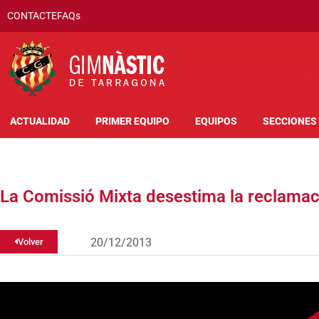
CONTACTE
FAQs
ACTUALIDAD
PRIMER EQUIPO
EQUIPOS
SECCIONES
La Comissió Mixta desestima la reclamac
20/12/2013
Volver