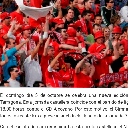
El domingo día 5 de octubre se celebra una nueva edición
Tarragona. Esta jornada castellera coincide con el partido de li
18.00 horas, contra el CD Alcoyano. Por este motivo, el Gimn
todos los castellers a presenciar el duelo liguero de la jornada 
Con el espíritu de dar continuidad a esta fiesta castellera, el Nà