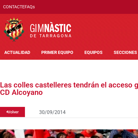
CONTACTE
FAQs
ACTUALIDAD
PRIMER EQUIPO
EQUIPOS
SECCIONES
Las colles castelleres tendrán el acceso g
CD Alcoyano
30/09/2014
Volver