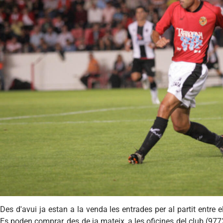
Des d'avui ja estan a la venda les entrades per al partit entre e
Es poden comprar, des de ja mateix, a les oficines del club (97