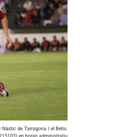
l Nàstic de Tarragona i el Betis.
7215103) en horari administratiu