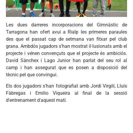
Les dues
darreres
incorporacions
del
Gimnàstic
de
Tarragona
han
ofert
avui
a
Rialp
les
primeres
paraules
des
que
el
passat
cap de
setmana
van
fitxar
pel
club
grana
.
Ambdós
jugadors
s'han
mostrat
il
·
lusionats
amb
el
projecte
i
vénen
convençuts
que
el
projecte
és
ambiciós
.
David
Sánchex
i
Lago
Junior
han
parlat
del
seu
rol
al
camp i
han
assegurat
que
es
posen
a
disposició
del
tècnic
pel
que
convingui
.
Els dos
jugadors
s'han
fotografiat
amb
Jordi Virgili, Lluís
Fàbregas i Emilio Viqueira al final de la sessió
d'entrenament d'aquest matí.