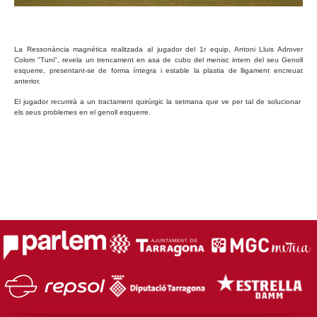
La Ressonància magnética realitzada al jugador del 1r equip, Antoni Lluis Adrover
Colom "Tuni", revela un trencament en asa de cubo del menisc intern del seu Genoll
esquerre, presentant-se de forma íntegra i estable la plastia de lligament encreuat
anterior.
El jugador recurrirà a un tractament quirúrgic la setmana que ve per tal de solucionar
els seus problemes en el genoll esquerre.