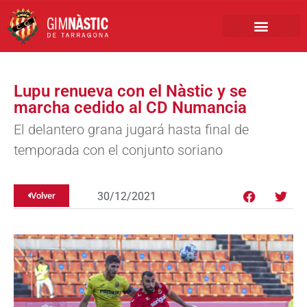
PRIMER EQUIPO
CLUB EMPRESA
INSCRIPCIONES FÚTBOL BASE
Lupu renueva con el Nàstic y se
marcha cedido al CD Numancia
El delantero grana jugará hasta final de
temporada con el conjunto soriano
30/12/2021
Volver