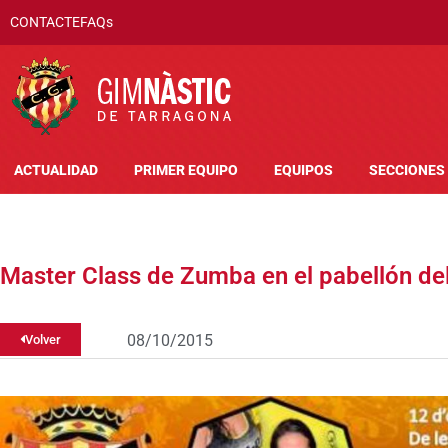
CONTACTE
FAQs
ACTUALIDAD
PRIMER EQUIPO
EQUIPOS
SECCIONES
Master Class de Zumba en el pabellón del
08/10/2015
Volver