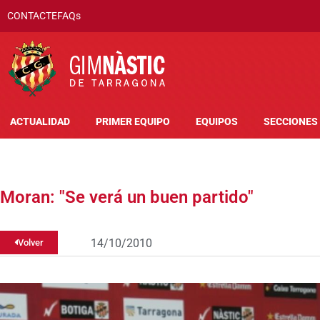
CONTACTE
FAQs
ACTUALIDAD
PRIMER EQUIPO
EQUIPOS
SECCIONES
Moran: "Se verá un buen partido"
14/10/2010
Volver