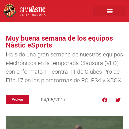
PRIMER EQUIPO
CLUB EMPRESA
INSCRIPCIONES FÚTBOL BASE
Muy buena semana de los equipos
Nàstic eSports
Ha sido una gran semana de nuestros equipos
electrónicos en la temporada Clausura (VFO)
con el formato 11 contra 11 de Clubes Pro de
Fifa 17 en las plataformas de PC, PS4 y XBOX.
04/05/2017
Volver