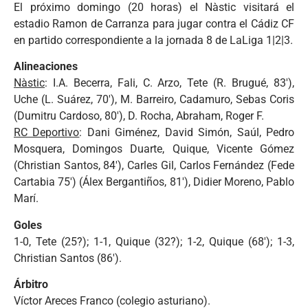
El próximo domingo (20 horas) el Nàstic visitará el
estadio Ramon de Carranza para jugar contra el Cádiz CF
en partido correspondiente a la jornada 8 de LaLiga 1|2|3.
Alineaciones
Nàstic
: I.A. Becerra, Fali, C. Arzo, Tete (R. Brugué, 83′),
Uche (L. Suárez, 70′), M. Barreiro, Cadamuro, Sebas Coris
(Dumitru Cardoso, 80′), D. Rocha, Abraham, Roger F.
RC Deportivo
: Dani Giménez, David Simón, Saúl, Pedro
Mosquera, Domingos Duarte, Quique, Vicente Gómez
(Christian Santos, 84′), Carles Gil, Carlos Fernández (Fede
Cartabia 75′) (Álex Bergantiños, 81′), Didier Moreno, Pablo
Marí.
Goles
1-0, Tete (25?); 1-1, Quique (32?); 1-2, Quique (68′); 1-3,
Christian Santos (86′).
Árbitro
Víctor Areces Franco (colegio asturiano).