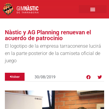
PRIMER EQUIPO
CLUB EMPRESA
INSCRIPCIONES FÚTBOL BASE
Nàstic y AG Planning renuevan el
acuerdo de patrocinio
El logotipo de la empresa tarraconense lucirá
en la parte posterior de la camiseta oficial de
juego
30/08/2019
Volver